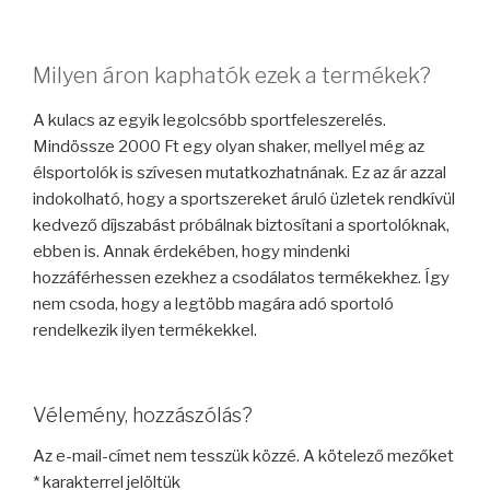
Milyen áron kaphatók ezek a termékek?
A kulacs az egyik legolcsóbb sportfeleszerelés.
Mindössze 2000 Ft egy olyan shaker, mellyel még az
élsportolók is szívesen mutatkozhatnának. Ez az ár azzal
indokolható, hogy a sportszereket áruló üzletek rendkívül
kedvező díjszabást próbálnak biztosítani a sportolóknak,
ebben is. Annak érdekében, hogy mindenki
hozzáférhessen ezekhez a csodálatos termékekhez. Így
nem csoda, hogy a legtöbb magára adó sportoló
rendelkezik ilyen termékekkel.
Vélemény, hozzászólás?
Az e-mail-címet nem tesszük közzé.
A kötelező mezőket
*
karakterrel jelöltük