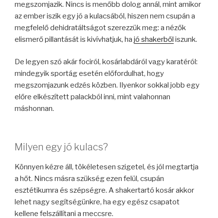
megszomjazik. Nincs is menőbb dolog annál, mint amikor
az ember iszik egy jó a kulacsából, hiszen nem csupán a
megfelelő dehidratáltságot szerezzük meg: a nézők
elismerő pillantását is kivívhatjuk, ha
jó shakerből
iszunk.
De legyen szó akár fociról, kosárlabdáról vagy karatéról:
mindegyik sportág esetén előfordulhat, hogy
megszomjazunk edzés közben. Ilyenkor sokkal jobb egy
előre elkészített palackból inni, mint valahonnan
máshonnan.
Milyen egy jó kulacs?
Könnyen kézre áll, tökéletesen szigetel, és jól megtartja
a hőt. Nincs másra szükség ezen felül, csupán
esztétikumra és szépségre. A shakertartó kosár akkor
lehet nagy segítségünkre, ha egy egész csapatot
kellene felszállítani a meccsre.