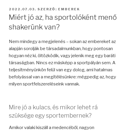
BEKÜLDVE:
2022.07.03.
SZERZŐ:
EMBEREK
Miért jó az, ha sportolóként menő
shakerünk van?
Nem mindegy a megjelenés – sokan az embereket az
alapján sorolják be társadalmunkban, hogy pontosan
hogyan néz ki, öltözködik, vagy jelenik meg egy baráti
társaságban. Nincs ez másképp a sportpályán sem. A
teljesítményünkön felül van egy dolog, ami hatalmas
befolyással van a megítélésünkre: mégpedig az, hogy
milyen sportfelszereléseink vannak.
Mire jó a kulacs, és mikor lehet rá
szüksége egy sportembernek?
Amikor valaki kiszáll a medencéből, nagyon