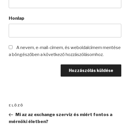
Honlap
A nevem, e-mail-címem, és weboldalcímem mentése
a böngészőben a következő hozzászólásomhoz.
Bejegyzés
Korábbi
ELŐZŐ
navigáció
bejegyzés
Mi az az exchange szerviz és miért fontos a
mérnöki életben?