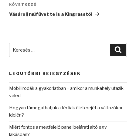
Következő
KÖVETKEZŐ
bejegyzés
Vásárolj műfüvet te is a Kingrasstól
Keresés
Keres
a
következő
kifejezésre:
LEGUTÓBBI BEJEGYZÉSEK
Mobil irodák a gyakorlatban – amikor a munkahely utazik
veled
Hogyan támogathatjuk a férfiak életerejét a változókor
idején?
Miért fontos a megfelelő panel bejárati ajtó egy
lakásban?