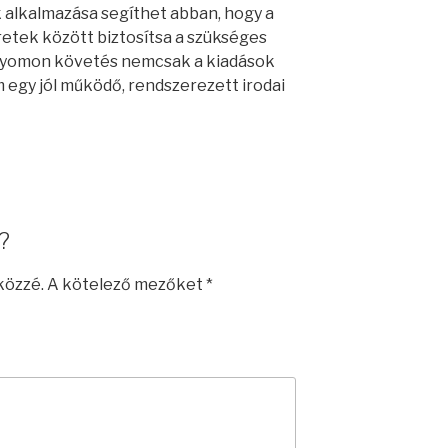
alkalmazása segíthet abban, hogy a
eretek között biztosítsa a szükséges
 nyomon követés nemcsak a kiadások
egy jól működő, rendszerezett irodai
?
közzé.
A kötelező mezőket
*