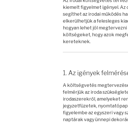
Az irodai költségvetés terve
kiemelt figyelmet igényel. Az 
segíthet az irodai működés 
elkerülhetjük a felesleges ki
hogyan lehet jól megtervezni 
költségeket, hogy azok megfe
kereteknek.
1. Az igények felmérés
A költségvetés megtervezése
felmérjük az iroda szükségletei
irodaszerekről, amelyeket ren
jegyzetfüzetek, nyomtatópapí
figyelembe az egyszeri vagy sz
naptárak vagy ünnepi dekorác