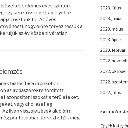
öltségeket érdemes éves szinten
2023. július
g egy keretösszeget, amelyet az
2023. június
apján osztunk fel. Az éves
tővé teszi, hogy előre tervezhessük a
2023. május
kerüljük az év közbeni váratlan
2023. április
2023. február
2022. novemb
 elemzés
2022. október
2022. szepte
nak biztosítása érdekében
n az irodaszerekre fordított
2022. július
et azonosítani azokat a területeket,
geket, vagy ahol esetleg
Az ilyen visszajelzések alapján a
KATEGÓRIÁ
 még pontosabban tervezhetjük meg.
Egyéb kategór