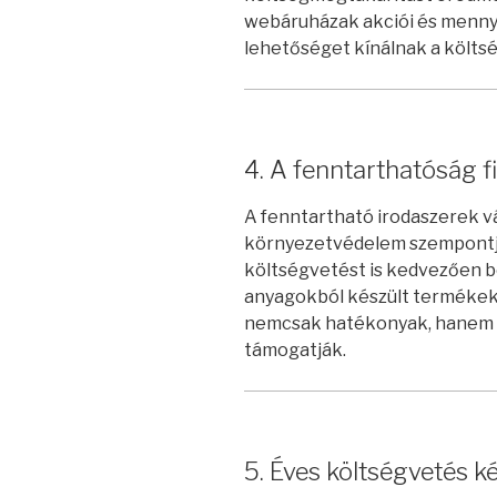
webáruházak akciói és menny
lehetőséget kínálnak a költ
4. A fenntarthatóság 
A fenntartható irodaszerek v
környezetvédelem szempontjá
költségvetést is kedvezően be
anyagokból készült termékek
nemcsak hatékonyak, hanem a v
támogatják.
5. Éves költségvetés k