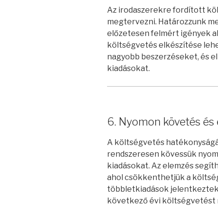
Az irodaszerekre fordított k
megtervezni. Határozzunk me
előzetesen felmért igények al
költségvetés elkészítése lehe
nagyobb beszerzéseket, és el
kiadásokat.
6. Nyomon követés és
A költségvetés hatékonyságá
rendszeresen kövessük nyomo
kiadásokat. Az elemzés segíth
ahol csökkenthetjük a költsé
többletkiadások jelentkeztek. 
következő évi költségvetést