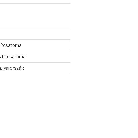
s
írcsatorna
 hírcsatorna
gyarország