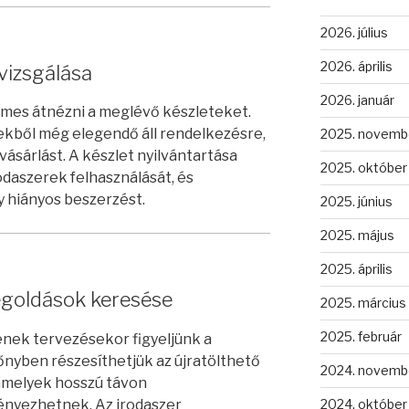
2026. július
2026. április
tvizsgálása
2026. január
emes átnézni a meglévő készleteket.
kből még elegendő áll rendelkezésre,
2025. novemb
 vásárlást. A készlet nyilvántartása
2025. október
odaszerek felhasználását, és
y hiányos beszerzést.
2025. június
2025. május
2025. április
egoldások keresése
2025. március
2025. február
nek tervezésekor figyeljünk a
nyben részesíthetjük az újratölthető
2024. novemb
amelyek hosszú távon
nyezhetnek. Az irodaszer
2024. október