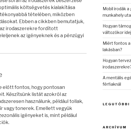
zése során az irodaszerek beszerzése
optimális költségvetés kialakítása
Mobil irodák a
hatékonyabbá tételében, miközben
munkahely uta
adásokat. Ebben a cikkben bemutatjuk,
Hogyan támogat
az irodaszerekre fordított
változókor ide
leljenek az igényeknek és a pénzügyi
Miért fontos a
lakásban?
Hogyan tervez
irodaszerekre
e
A mentális eg
férfiaknál
 előtt fontos, hogy pontosan
t. Készítsünk listát azokról az
dszeresen használunk, például tollak,
LEGUTÓBBI
r vagy tonerek. Emellett vegyük
ezonális igényeket is, mint például
iók.
ARCHÍVUM