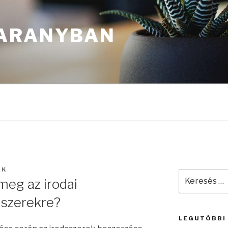
ARANYBAN
EK
Keresés
eg az irodai
a
következő
aszerekre?
kifejezésre:
LEGUTÓBBI