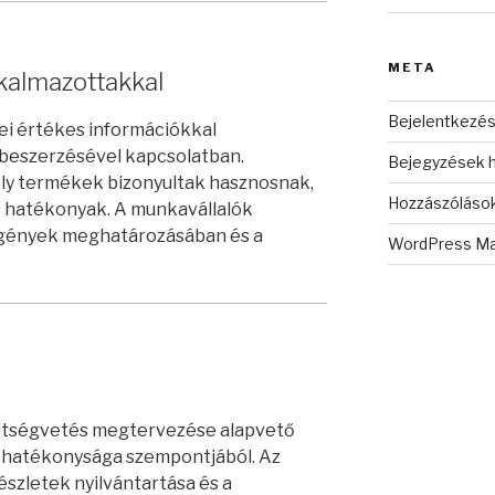
META
kalmazottakkal
Bejelentkezé
ei értékes információkkal
 beszerzésével kapcsolatban.
Bejegyzések h
ly termékek bizonyultak hasznosnak,
Hozzászólások
é hatékonyak. A munkavállalók
igények meghatározásában és a
WordPress Ma
öltségvetés megtervezése alapvető
s hatékonysága szempontjából. Az
észletek nyilvántartása és a