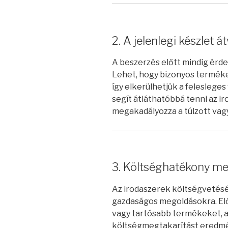
2. A jelenlegi készlet á
A beszerzés előtt mindig érd
Lehet, hogy bizonyos terméke
így elkerülhetjük a felesleges
segít átláthatóbbá tenni az ir
megakadályozza a túlzott vag
3. Költséghatékony m
Az irodaszerek költségvetésé
gazdaságos megoldásokra. Elő
vagy tartósabb termékeket, 
költségmegtakarítást eredmé