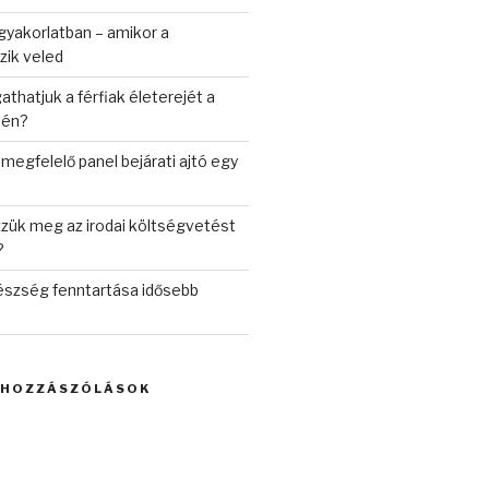
 gyakorlatban – amikor a
zik veled
hatjuk a férfiak életerejét a
jén?
 megfelelő panel bejárati ajtó egy
zük meg az irodai költségvetést
?
észség fenntartása idősebb
 HOZZÁSZÓLÁSOK