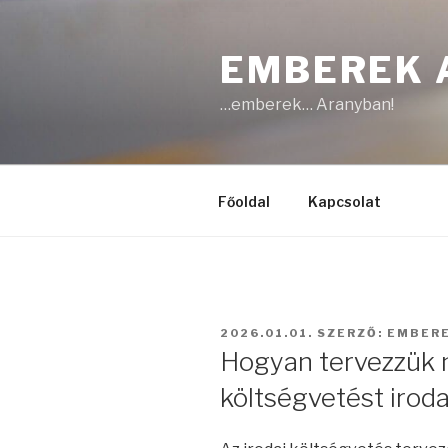
Tartalomhoz
EMBEREK 
…emberek… Aranyban!
Főoldal
Kapcsolat
BEKÜLDVE:
2026.01.01.
SZERZŐ:
EMBER
Hogyan tervezzük m
költségvetést irod