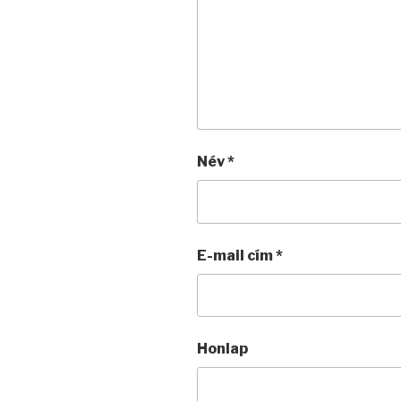
Név
*
E-mail cím
*
Honlap