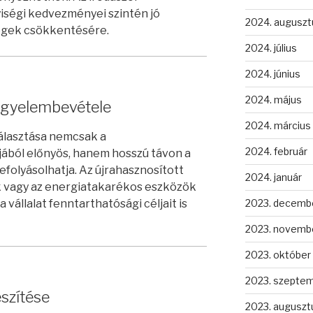
iségi kedvezményei szintén jó
2024. auguszt
ségek csökkentésére.
2024. július
2024. június
2024. május
figyelembevétele
2024. március
álasztása nemcsak a
2024. február
ból előnyös, hanem hosszú távon a
folyásolhatja. Az újrahasznosított
2024. január
 vagy az energiatakarékos eszközök
állalat fenntarthatósági céljait is
2023. decemb
2023. novemb
2023. október
2023. szepte
észítése
2023. auguszt