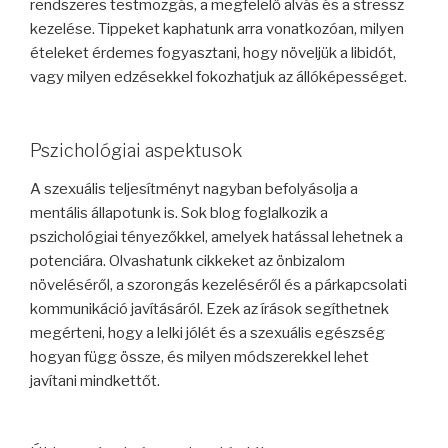
rendszeres testmozgás, a megfelelő alvás és a stressz
kezelése. Tippeket kaphatunk arra vonatkozóan, milyen
ételeket érdemes fogyasztani, hogy növeljük a libidót,
vagy milyen edzésekkel fokozhatjuk az állóképességet.
Pszichológiai aspektusok
A szexuális teljesítményt nagyban befolyásolja a
mentális állapotunk is. Sok blog foglalkozik a
pszichológiai tényezőkkel, amelyek hatással lehetnek a
potenciára. Olvashatunk cikkeket az önbizalom
növeléséről, a szorongás kezeléséről és a párkapcsolati
kommunikáció javításáról. Ezek az írások segíthetnek
megérteni, hogy a lelki jólét és a szexuális egészség
hogyan függ össze, és milyen módszerekkel lehet
javítani mindkettőt.