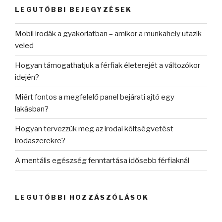
kifejezésre:
LEGUTÓBBI BEJEGYZÉSEK
Mobil irodák a gyakorlatban – amikor a munkahely utazik
veled
Hogyan támogathatjuk a férfiak életerejét a változókor
idején?
Miért fontos a megfelelő panel bejárati ajtó egy
lakásban?
Hogyan tervezzük meg az irodai költségvetést
irodaszerekre?
A mentális egészség fenntartása idősebb férfiaknál
LEGUTÓBBI HOZZÁSZÓLÁSOK