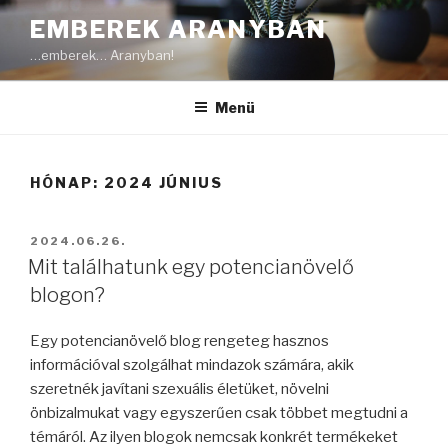
Tartalomhoz
EMBEREK ARANYBAN
…emberek… Aranyban!
Menü
HÓNAP:
2024 JÚNIUS
BEKÜLDVE:
2024.06.26.
Mit találhatunk egy potencianövelő
blogon?
Egy potencianövelő blog rengeteg hasznos
információval szolgálhat mindazok számára, akik
szeretnék javítani szexuális életüket, növelni
önbizalmukat vagy egyszerűen csak többet megtudni a
témáról. Az ilyen blogok nemcsak konkrét termékeket