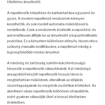
tökéletes árnyékolót.
A napellenzők telepítése és karbantartása egyszerű és
gyors. A modern napellenző rendszerek könnyen
kezelhetők, és sok modell automata működéssel is
rendelkezik. Ezek a rendszerek érzékelik a napsütést, és
automatikusan állítják be az árnyékolót a legoptimálisabb
pozícióba. Ez a kényelem különösen előnyös, hiszen nincs
szükség manuális beállításokra, a napellenző mindig a
legmegfelelőbb módon árnyékol.
A minőség és tartósság szintén kulcsfontosságú
tényezők a napellenzők választásánál. A jó minőségű
anyagokból készült napellenzők hosszú távon is
megbízhatóan működnek, ellenállnak az időjárás
viszontagságainak és megőrzik esztétikai értéküket. Az
alumínium vázas napellenzők különösen strapabírók,
ezért gyakran választják őket a hosszú élettartam
érdekében.