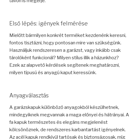
távon is megérje.
Első lépés: igények felmérése
Mielőtt bármilyen konkrét terméket kezdenénk keresni,
fontos tisztázni, hogy pontosan mire van szükségünk.
Használjuk rendszeresen a garázst, vagy inkább csak
tárolóként funkcionál? Milyen stílus illik a házunkhoz?
Ezek az alapvető kérdések segítenek meghatározni,
milyen típusú és anyagú kaput keressünk.
Anyagválasztás
A garázskapuk különböző anyagokból készülhetnek,
mindegyiknek megvannak a maga előnyei és hátrányai. A
fa kapuk természetes és elegáns megjelenést
kölcsönöznek, de rendszeres karbantartást igényelnek.
Az acél kapuk rendkívül tartósak és biztonságosak, míg