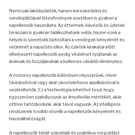
Nemcsak lakóépületek, hanem kereskedelmi és
vendéglátóipari létesítmények esetében is gyakori a
napellenzők használata. Az éttermek, kávézók és üzletek
teraszain is gyakran találkozhatunk velük, hiszen ezek a
helyek is szeretnék biztosítani a vendégek kényelmét és
védelmét a napsütés ellen. Az üzletek kirakatai előtt
elhelyezett napellenzők pedig védelmet nyújtanak az
áruknak és hozzájárulnak a kellemes vásárlói élményhez.
A motoros napellenzők különösen népszerűek, mivel
távirányítóval vagy akár okostelefonos applikációval is
vezérelhetők. Ez a technológia lehetővé teszi, hogy
egyszerűen szabályozzuk az árnyékolás mértékét, akár
otthon tartózkodunk, akár távol vagyunk. Az intelligens
rendszerek tovább növelik a napellenzők kényelmét és
használhatóságát.
A napellenzők tehát sokoldalú és praktikus megoldást