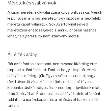
Méretek és szabványok
A kapu méretének kiválasztása kulcsfontosságú. Mérjük
le pontosan a nyílás méretét, hogy biztosan a megfelelő
méretű kaput válasszuk. Sok gyártó kínál egyedi
méretezési lehetőségeket is, ami különösen hasznos
lehet, ha a garázsunk nem szabvány méretű.
Ár-érték arány
Bár az ár fontos szempont, nem szabad kizárólag erre
alapozni a döntésünket. Fontos, hogy a kapu ár-érték
arányát is mérlegeljük. Egy olcsóbb kapu lehet, hogy
rövid távon jó választásnak tűnik, de hosszú távon a
karbantartási költségek és az esetleges javítások miatt
drágábbá válhat. Érdemes hosszú távú befektetésként
tekinteni a garázskapura, és a minőséget is szem előtt
tartani.