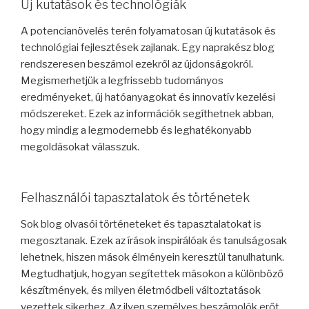
Új kutatások és technológiák
A potencianövelés terén folyamatosan új kutatások és
technológiai fejlesztések zajlanak. Egy naprakész blog
rendszeresen beszámol ezekről az újdonságokról.
Megismerhetjük a legfrissebb tudományos
eredményeket, új hatóanyagokat és innovatív kezelési
módszereket. Ezek az információk segíthetnek abban,
hogy mindig a legmodernebb és leghatékonyabb
megoldásokat válasszuk.
Felhasználói tapasztalatok és történetek
Sok blog olvasói történeteket és tapasztalatokat is
megosztanak. Ezek az írások inspirálóak és tanulságosak
lehetnek, hiszen mások élményein keresztül tanulhatunk.
Megtudhatjuk, hogyan segítettek másokon a különböző
készítmények, és milyen életmódbeli változtatások
vezettek sikerhez. Az ilyen személyes beszámolók erőt