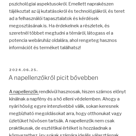
pszichológiai aspektusokról. Emellett naprakészen
tájékoztat az új kutatásokról és technológiákról, és teret
ad a felhasználói tapasztalatok és kérdések
megosztásának is. Ha érdekelnek a részletek, és
szeretnél többet megtudni a témáról, látogass el a
potencia webáruház oldalára, ahol rengeteg hasznos
információt és terméket találhatsz!
BEKÜLDVE:
2024.06.25.
A napellenzőkről picit bővebben
A napellenzők
rendkívül hasznosak, hiszen számos előnyt
kínálnak a napfény és a hő elleni védelemben. Ahogy a
nyári hőség egyre intenzívebbé válik, sokan keresnek
megbízható megoldásokat arra, hogy otthonukat vagy
üzletüket hűvösen tartsák. A napellenzők nem csak
praktikusak, de esztétikai értéket is hozzáadnak a
környezethez, így sokak számára ideális választásnak