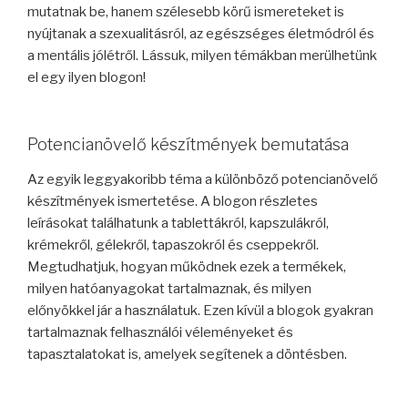
mutatnak be, hanem szélesebb körű ismereteket is
nyújtanak a szexualitásról, az egészséges életmódról és
a mentális jólétről. Lássuk, milyen témákban merülhetünk
el egy ilyen blogon!
Potencianövelő készítmények bemutatása
Az egyik leggyakoribb téma a különböző potencianövelő
készítmények ismertetése. A blogon részletes
leírásokat találhatunk a tablettákról, kapszulákról,
krémekről, gélekről, tapaszokról és cseppekről.
Megtudhatjuk, hogyan működnek ezek a termékek,
milyen hatóanyagokat tartalmaznak, és milyen
előnyökkel jár a használatuk. Ezen kívül a blogok gyakran
tartalmaznak felhasználói véleményeket és
tapasztalatokat is, amelyek segítenek a döntésben.