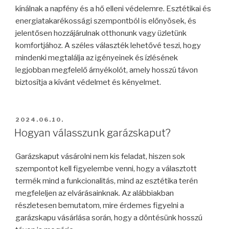
kínálnak a napfény és a hő elleni védelemre. Esztétikai és
energiatakarékossági szempontból is előnyösek, és
jelentősen hozzájárulnak otthonunk vagy üzletünk
komfortjához. A széles választék lehetővé teszi, hogy
mindenki megtalálja az igényeinek és ízlésének
legjobban megfelelő árnyékolót, amely hosszú távon
biztosítja a kívánt védelmet és kényelmet.
BEKÜLDVE:
2024.06.10.
Hogyan válasszunk garázskaput?
Garázskaput vásárolni nem kis feladat, hiszen sok
szempontot kell figyelembe venni, hogy a választott
termék mind a funkcionalitás, mind az esztétika terén
megfeleljen az elvárásainknak. Az alábbiakban
részletesen bemutatom, mire érdemes figyelni a
garázskapu vásárlása során, hogy a döntésünk hosszú