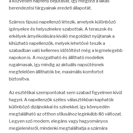
a közvetlen napfény bejutását, így megőrzi a lakás
berendezési tárgyainak eredeti állapotát.
Számos típusú napellenző létezik, amelyek különböző
igényekre és helyszínekre szabottak. A teraszok és
erkélyek árnyékolására kiváló megoldást nyújtanak a
kihúzható napellenzők, melyek lehetővé teszik a
szabadban való kellemes időtöltést még a legmelegebb
napokon is. A mozgatható és állítható modellek
rugalmasak, így mindig az aktuális napsütésnek
megfelelően állíthatók be, maximális komfortot
biztosítva.
Az esztétikai szempontokat sem szabad figyelmen kívül
hagyni. A napellenzők széles választékban kaphatók
különböző dizájnokkal és színekkel, így könnyedén
megtalálható az otthon stílusához leginkább illő változat.
Legyen szó modern, elegáns vagy hagyományos
megjelenésről, mindenki megtalálhatja a számára