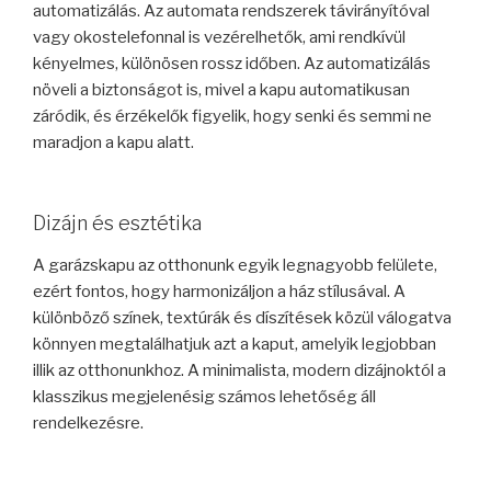
automatizálás. Az automata rendszerek távirányítóval
vagy okostelefonnal is vezérelhetők, ami rendkívül
kényelmes, különösen rossz időben. Az automatizálás
növeli a biztonságot is, mivel a kapu automatikusan
záródik, és érzékelők figyelik, hogy senki és semmi ne
maradjon a kapu alatt.
Dizájn és esztétika
A garázskapu az otthonunk egyik legnagyobb felülete,
ezért fontos, hogy harmonizáljon a ház stílusával. A
különböző színek, textúrák és díszítések közül válogatva
könnyen megtalálhatjuk azt a kaput, amelyik legjobban
illik az otthonunkhoz. A minimalista, modern dizájnoktól a
klasszikus megjelenésig számos lehetőség áll
rendelkezésre.