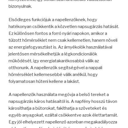
bizonyulnak.
Elsődleges funkciójuk a napellenzőknek, hogy
hatékonyan csökkentik a közvetlen napsugárzás hatását.
Ez különösen fontos a forró nyári napokon, amikor a
túlzott hőmérséklet nem csak kellemetlen, hanem növeli
az energiafogyasztást is. Az árnyékolók használatával
jelentősen mérsékelhetjük a légkondicionálók
működését, így energiatakarékosabbá válik az
otthonunk. A napellenzők segítségével a nappali
hőmérséklet kellemesebbé válik anélkül, hogy
folyamatosan hűteni kellene a lakást.
A napellenzők használata megóvja a belső tereket a
napsugárzás káros hatásaitól is. A napfény hosszú távon
károsíthatja a bútorokat, fakíthatja a szöveteket és
egyéb anyagokat, ezáltal csökkentve azok élettartamát.
Egy jól elhelyezett napellenző azonban megakadályozza