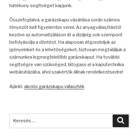
hatékony segítséget kapjunk.
Összefoglalva, a garázskapu vásárlása során számos
tényezőt kell figyelembe venni. Az anyagválasztástól
kezdve az automatizáláson át a dizájnig sok szempont
befolyásolja a döntést. Ha alaposan átgondoljuk az
igényeinket és a lehetőségeket, biztosan megtaláljuk a
számunkra legmegfelelőbb garázskaput. Ha további
segítségre van szükséged, látogass el a kaputechnika
webáruházába, ahol szakértők állnak rendelkezésedre!
Ajánló:
akciós garázskapu választék
Keresés
Keres
a
következő