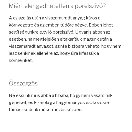
Miért elengedhetetlen a porelszívó?
A csiszolás után a visszamaradt anyag káros a
környezetre és az emberi tüdőre nézve. Ebben lehet
segítségünkre egy jó porelszívó. Ugyanis abban az
esetben, ha megfelelően eltakarítjuk magunk után a
visszamaradt anyagot, szinte biztosra vehető, hogy nem
lesz senkinek ellenére az, hogy újra kifessük a
körmeinket.
Összegzés
Ne essünk mi is abba a hibába, hogy nem vásárolunk
gépeket, és kizárólag a hagyományos eszközökre
támaszkodunk műkörmözés közben.