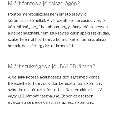
Miért fontos a jó csiszológép?
Pontos méretcsiszolás nem érhető el egy jó
körömcsiszoló nélkül. A változtatható forgásirány és jó
kézreállóság segíthet abban, hogy könnyedén lehessen
a gépet használni, nem szükséges külön spéci szaktudás,
szakértelem ahhoz, hogy a körmünket jó formára, alakra
hozzuk, de azért egy kis rutin nem árt.
Miért szükséges a jó UV/LED lámpa?
A gél lakk kötése akár hosszú időt is igénybe vehet.
Elképzelhető, hogy sok időn keresztül fog a körmünk
száradni, miután azt lefestettük. De nem akkor, ha UV
vagy LED lámpát használunk. Ebben az esetben
gyakorlatilag percek alatt száraz lesz a körmünk.