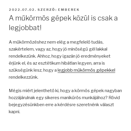
BEKÜLDVE:
2022.07.02.
SZERZŐ:
EMBEREK
A műkörmös gépek közül is csak a
legjobbat!
A műkörmözéshez nem elég a megfelelő tudás,
szakértelem, vagy az, hogy jó minőségű gél lakkal
rendelkezünk. Ahhoz, hogy igazán jó eredményeket
érjünk el, és az esztétikum hibátlan legyen, arra is
szükségünk lesz, hogy a
legjobb műkörmös gépekkel
rendelkezzünk.
Mégis miért jelenthető ki, hogy a körmös gépek nagyban
hozzájárulnak egy sikeres manikűrös munkájához? Rövid
bejegyzésünkben erre a kérdésre szeretnénk választ
kapni.