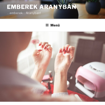
Tartalomhoz
EMBEREK ARANYBAN
…emberek… Aranyban!
Menü