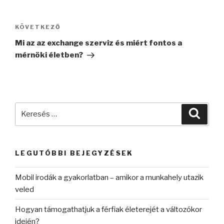
Bejegyzés
navigáció
Következő
KÖVETKEZŐ
bejegyzés
Mi az az exchange szerviz és miért fontos a
mérnöki életben?
Keresés
Keres
a
következő
kifejezésre:
LEGUTÓBBI BEJEGYZÉSEK
Mobil irodák a gyakorlatban – amikor a munkahely utazik
veled
Hogyan támogathatjuk a férfiak életerejét a változókor
idején?