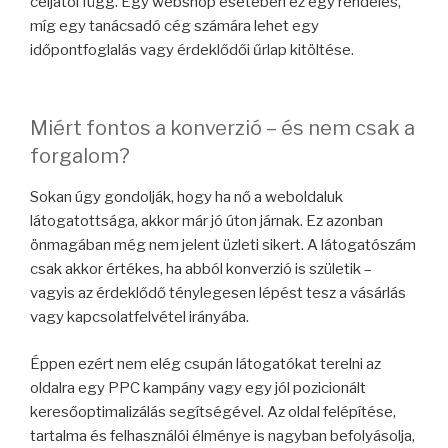
céljától függ. Egy webshop esetében ez egy rendelés,
míg egy tanácsadó cég számára lehet egy
időpontfoglalás vagy érdeklődői űrlap kitöltése.
Miért fontos a konverzió – és nem csak a
forgalom?
Sokan úgy gondolják, hogy ha nő a weboldaluk
látogatottsága, akkor már jó úton járnak. Ez azonban
önmagában még nem jelent üzleti sikert. A látogatószám
csak akkor értékes, ha abból konverzió is születik –
vagyis az érdeklődő ténylegesen lépést tesz a vásárlás
vagy kapcsolatfelvétel irányába.
Éppen ezért nem elég csupán látogatókat terelni az
oldalra egy PPC kampány vagy egy jól pozicionált
keresőoptimalizálás segítségével. Az oldal felépítése,
tartalma és felhasználói élménye is nagyban befolyásolja,