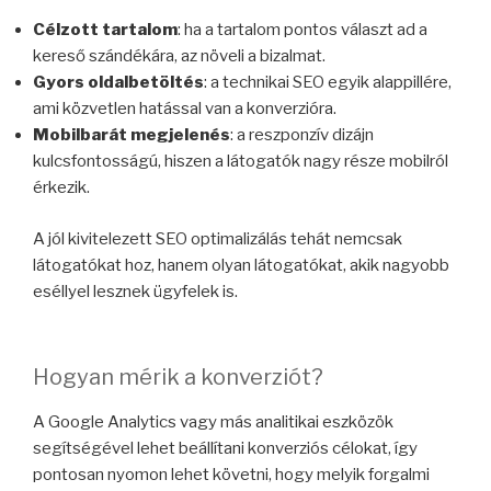
Célzott tartalom
: ha a tartalom pontos választ ad a
kereső szándékára, az növeli a bizalmat.
Gyors oldalbetöltés
: a technikai SEO egyik alappillére,
ami közvetlen hatással van a konverzióra.
Mobilbarát megjelenés
: a reszponzív dizájn
kulcsfontosságú, hiszen a látogatók nagy része mobilról
érkezik.
A jól kivitelezett SEO optimalizálás tehát nemcsak
látogatókat hoz, hanem olyan látogatókat, akik nagyobb
eséllyel lesznek ügyfelek is.
Hogyan mérik a konverziót?
A Google Analytics vagy más analitikai eszközök
segítségével lehet beállítani konverziós célokat, így
pontosan nyomon lehet követni, hogy melyik forgalmi