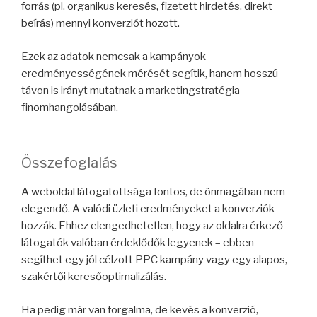
forrás (pl. organikus keresés, fizetett hirdetés, direkt
beírás) mennyi konverziót hozott.
Ezek az adatok nemcsak a kampányok
eredményességének mérését segítik, hanem hosszú
távon is irányt mutatnak a marketingstratégia
finomhangolásában.
Összefoglalás
A weboldal látogatottsága fontos, de önmagában nem
elegendő. A valódi üzleti eredményeket a konverziók
hozzák. Ehhez elengedhetetlen, hogy az oldalra érkező
látogatók valóban érdeklődők legyenek – ebben
segíthet egy jól célzott PPC kampány vagy egy alapos,
szakértői keresőoptimalizálás.
Ha pedig már van forgalma, de kevés a konverzió,