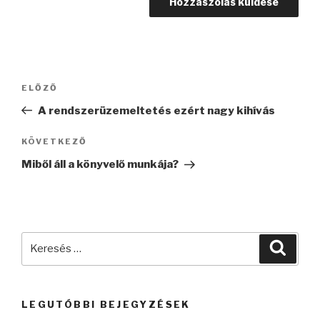
Bejegyzés
Korábbi
ELŐZŐ
navigáció
bejegyzés
A rendszerüzemeltetés ezért nagy kihívás
Következő
KÖVETKEZŐ
bejegyzés
Miből áll a könyvelő munkája?
Keresés
Keres
a
következő
kifejezésre:
LEGUTÓBBI BEJEGYZÉSEK