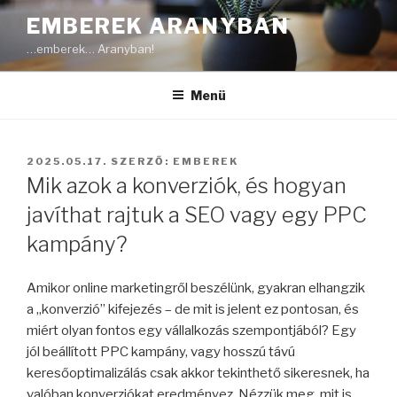
Tartalomhoz
EMBEREK ARANYBAN
…emberek… Aranyban!
Menü
BEKÜLDVE:
2025.05.17.
SZERZŐ:
EMBEREK
Mik azok a konverziók, és hogyan
javíthat rajtuk a SEO vagy egy PPC
kampány?
Amikor online marketingről beszélünk, gyakran elhangzik
a „konverzió” kifejezés – de mit is jelent ez pontosan, és
miért olyan fontos egy vállalkozás szempontjából? Egy
jól beállított PPC kampány, vagy hosszú távú
keresőoptimalizálás csak akkor tekinthető sikeresnek, ha
valóban konverziókat eredményez. Nézzük meg, mit is