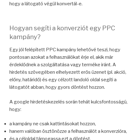
hogy a látogató végül konvertál-e.
Hogyan segíti a konverziót egy PPC
kampány?
Egy jól felépített PPC kampány lehetővé teszi, hogy
pontosan azokat a felhasználókat érje el, akik már
érdeklődnek a szolgáltatása vagy terméke iránt. A
hirdetés szövegében elhelyezett erős üzenet (pl. akció,
előny, határidő) és egy célzott landoló oldal segíti a
látogatót abban, hogy gyors döntést hozzon.
A google hirdetéskezelés során tehát kulcsfontosságú,
hogy:
a kampány ne csak kattintásokat hozzon,
hanem valóban ösztönözze a felhasználót a konverzióra,
és a céloldal támogassa ezt a döntést.