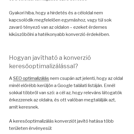
Gyakori hiba, hogy a hirdetés és a céloldal nem
kapcsolódik megfelelően egymáshoz, vagy túl sok
zavaró tényező van az oldalon – ezeket érdemes
kiküszöbölni a hatékonyabb konverzió érdekében.
Hogyan javítható a konverzió
keresőoptimalizálással?
A
SEO optimalizálás
nem csupán azt jelenti, hogy az oldal
minél előrébb kerüljön a Google találati listáján. Ennél
sokkal többről van szó: a cél az, hogy releváns látogatók
érkezzenek az oldalra, és ott valóban megtalálják azt,
amit keresnek.
A keresőoptimalizálás konverziót javító hatása több
területen érvényesül: