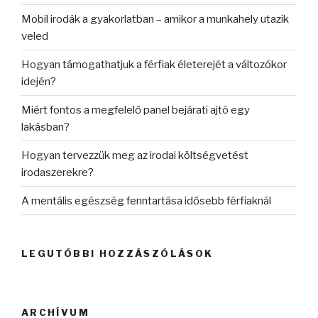
Mobil irodák a gyakorlatban – amikor a munkahely utazik
veled
Hogyan támogathatjuk a férfiak életerejét a változókor
idején?
Miért fontos a megfelelő panel bejárati ajtó egy
lakásban?
Hogyan tervezzük meg az irodai költségvetést
irodaszerekre?
A mentális egészség fenntartása idősebb férfiaknál
LEGUTÓBBI HOZZÁSZÓLÁSOK
ARCHÍVUM