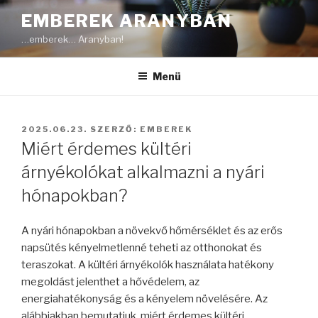
Tartalomhoz
EMBEREK ARANYBAN
…emberek… Aranyban!
Menü
BEKÜLDVE:
2025.06.23.
SZERZŐ:
EMBEREK
Miért érdemes kültéri
árnyékolókat alkalmazni a nyári
hónapokban?
A nyári hónapokban a növekvő hőmérséklet és az erős
napsütés kényelmetlenné teheti az otthonokat és
teraszokat. A kültéri árnyékolók használata hatékony
megoldást jelenthet a hővédelem, az
energiahatékonyság és a kényelem növelésére. Az
alábbiakban bemutatjuk, miért érdemes kültéri