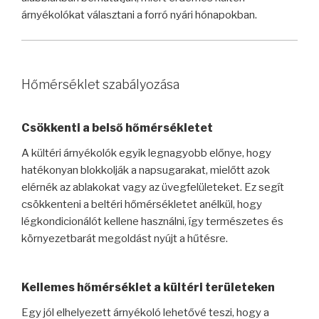
árnyékolókat választani a forró nyári hónapokban.
Hőmérséklet szabályozása
Csökkenti a belső hőmérsékletet
A kültéri árnyékolók egyik legnagyobb előnye, hogy
hatékonyan blokkolják a napsugarakat, mielőtt azok
elérnék az ablakokat vagy az üvegfelületeket. Ez segít
csökkenteni a beltéri hőmérsékletet anélkül, hogy
légkondicionálót kellene használni, így természetes és
környezetbarát megoldást nyújt a hűtésre.
Kellemes hőmérséklet a kültéri területeken
Egy jól elhelyezett árnyékoló lehetővé teszi, hogy a