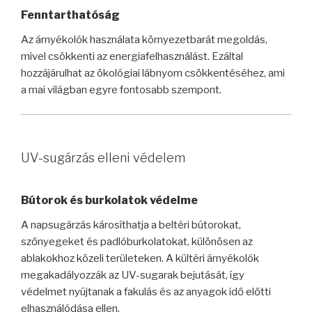
Fenntarthatóság
Az árnyékolók használata környezetbarát megoldás,
mivel csökkenti az energiafelhasználást. Ezáltal
hozzájárulhat az ökológiai lábnyom csökkentéséhez, ami
a mai világban egyre fontosabb szempont.
UV-sugárzás elleni védelem
Bútorok és burkolatok védelme
A napsugárzás károsíthatja a beltéri bútorokat,
szőnyegeket és padlóburkolatokat, különösen az
ablakokhoz közeli területeken. A kültéri árnyékolók
megakadályozzák az UV-sugarak bejutását, így
védelmet nyújtanak a fakulás és az anyagok idő előtti
elhasználódása ellen.