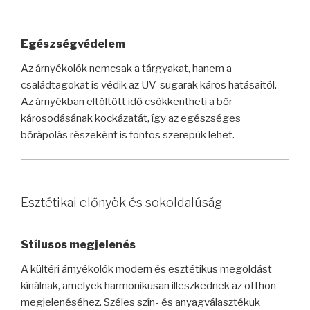
Egészségvédelem
Az árnyékolók nemcsak a tárgyakat, hanem a
családtagokat is védik az UV-sugarak káros hatásaitól.
Az árnyékban eltöltött idő csökkentheti a bőr
károsodásának kockázatát, így az egészséges
bőrápolás részeként is fontos szerepük lehet.
Esztétikai előnyök és sokoldalúság
Stílusos megjelenés
A kültéri árnyékolók modern és esztétikus megoldást
kínálnak, amelyek harmonikusan illeszkednek az otthon
megjelenéséhez. Széles szín- és anyagválasztékuk