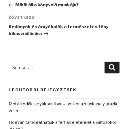
navigáció
bejegyzés
Miből áll a könyvelő munkája?
Következő
KÖVETKEZŐ
bejegyzés
Redőnyök és árnyékolók a természetes fény
kihasználására
Keresés
Keres
a
következő
kifejezésre:
LEGUTÓBBI BEJEGYZÉSEK
Mobil irodák a gyakorlatban – amikor a munkahely utazik
veled
Hogyan támogathatjuk a férfiak életerejét a változókor