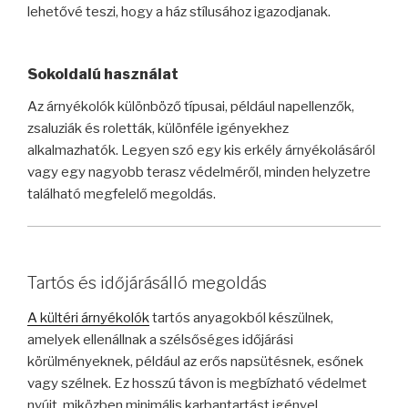
lehetővé teszi, hogy a ház stílusához igazodjanak.
Sokoldalú használat
Az árnyékolók különböző típusai, például napellenzők,
zsaluziák és roletták, különféle igényekhez
alkalmazhatók. Legyen szó egy kis erkély árnyékolásáról
vagy egy nagyobb terasz védelméről, minden helyzetre
található megfelelő megoldás.
Tartós és időjárásálló megoldás
A kültéri árnyékolók
tartós anyagokból készülnek,
amelyek ellenállnak a szélsőséges időjárási
körülményeknek, például az erős napsütésnek, esőnek
vagy szélnek. Ez hosszú távon is megbízható védelmet
nyújt, miközben minimális karbantartást igényel.