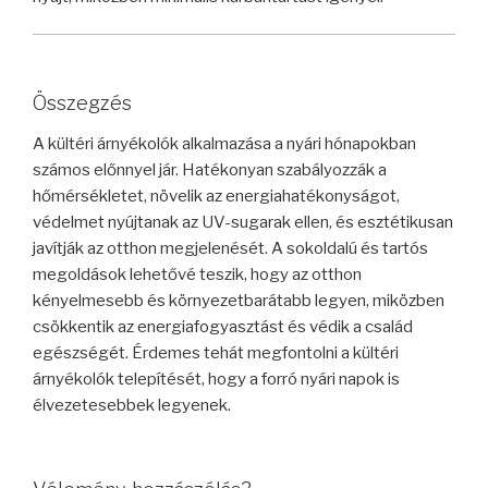
Összegzés
A kültéri árnyékolók alkalmazása a nyári hónapokban
számos előnnyel jár. Hatékonyan szabályozzák a
hőmérsékletet, növelik az energiahatékonyságot,
védelmet nyújtanak az UV-sugarak ellen, és esztétikusan
javítják az otthon megjelenését. A sokoldalú és tartós
megoldások lehetővé teszik, hogy az otthon
kényelmesebb és környezetbarátabb legyen, miközben
csökkentik az energiafogyasztást és védik a család
egészségét. Érdemes tehát megfontolni a kültéri
árnyékolók telepítését, hogy a forró nyári napok is
élvezetesebbek legyenek.