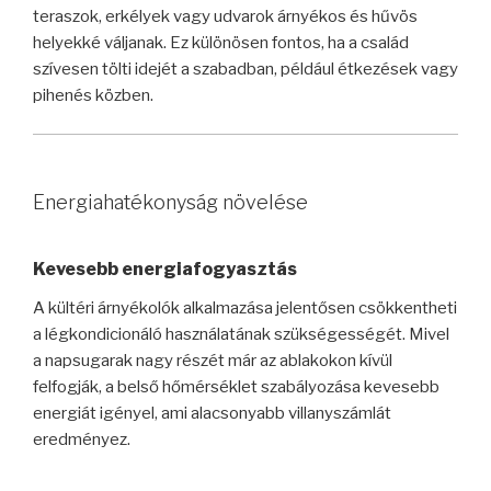
teraszok, erkélyek vagy udvarok árnyékos és hűvös
helyekké váljanak. Ez különösen fontos, ha a család
szívesen tölti idejét a szabadban, például étkezések vagy
pihenés közben.
Energiahatékonyság növelése
Kevesebb energiafogyasztás
A kültéri árnyékolók alkalmazása jelentősen csökkentheti
a légkondicionáló használatának szükségességét. Mivel
a napsugarak nagy részét már az ablakokon kívül
felfogják, a belső hőmérséklet szabályozása kevesebb
energiát igényel, ami alacsonyabb villanyszámlát
eredményez.