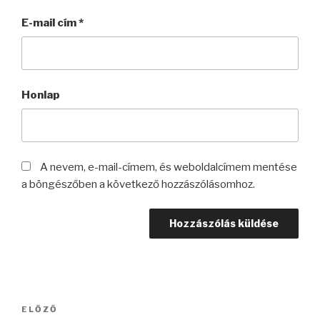
E-mail cím
*
Honlap
A nevem, e-mail-címem, és weboldalcímem mentése
a böngészőben a következő hozzászólásomhoz.
Bejegyzés
Korábbi
ELŐZŐ