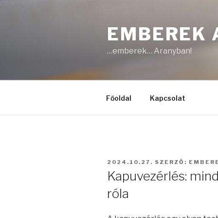
Tartalomhoz
EMBEREK 
…emberek… Aranyban!
Főoldal
Kapcsolat
BEKÜLDVE:
2024.10.27.
SZERZŐ:
EMBER
Kapuvezérlés: mind
róla