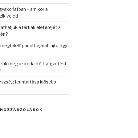
 gyakorlatban – amikor a
zik veled
hatjuk a férfiak életerejét a
jén?
 megfelelő panel bejárati ajtó egy
zük meg az irodai költségvetést
?
észség fenntartása idősebb
 HOZZÁSZÓLÁSOK