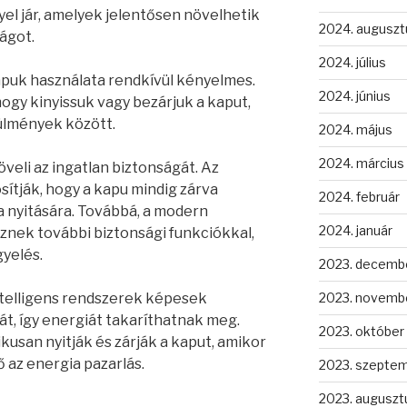
el jár, amelyek jelentősen növelhetik
2024. auguszt
ágot.
2024. július
puk használata rendkívül kényelmes.
2024. június
 hogy kinyissuk vagy bezárjuk a kaput,
rülmények között.
2024. május
2024. március
veli az ingatlan biztonságát. Az
ítják, hogy a kapu mindig zárva
2024. február
a nyitására. Továbbá, a modern
2024. január
nek további biztonsági funkciókkal,
yelés.
2023. decemb
ntelligens rendszerek képesek
2023. novemb
át, így energiát takaríthatnak meg.
2023. október
kusan nyitják és zárják a kaput, amikor
ő az energia pazarlás.
2023. szepte
2023. auguszt