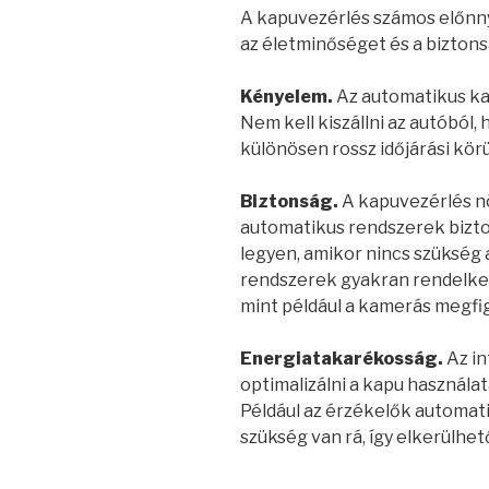
A kapuvezérlés számos előnny
az életminőséget és a biztons
Kényelem.
Az automatikus ka
Nem kell kiszállni az autóból,
különösen rossz időjárási kö
Biztonság.
A kapuvezérlés nö
automatikus rendszerek biztos
legyen, amikor nincs szükség 
rendszerek gyakran rendelkez
mint például a kamerás megfig
Energiatakarékosság.
Az i
optimalizálni a kapu használat
Például az érzékelők automati
szükség van rá, így elkerülhet