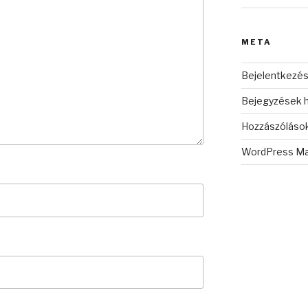
META
Bejelentkezé
Bejegyzések h
Hozzászólások
WordPress Ma