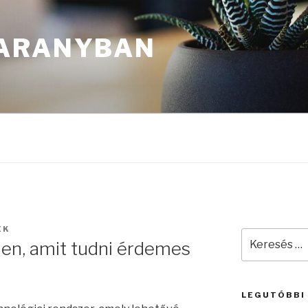
ARANYBAN
EK
Keresés
en, amit tudni érdemes
a
következő
kifejezésre:
LEGUTÓBBI