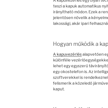
A kapuvezérlés egy olyan tec
teszi a kapuk automatikus nyit
irányítható módon. Ezek a re
jelentősen növelik a kényelme
lakossági, akár ipari felhaszná
Hogyan működik a kap
A kapuvezérlés
alapvetően eg
különféle vezérlőegységekkel
lehet egy egyszerű távirányító
egy okostelefon is. Az intell
szoftverekkel is rendelkezne
felismerik a közeledő járműve
kaput.