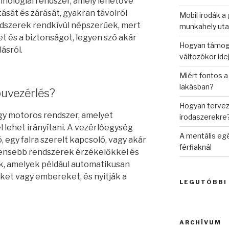
hnológiai rendszer, amely lehetővé
ását és zárását, gyakran távolról
Mobil irodák a
ndszerek rendkívül népszerűek, mert
munkahely uta
t és a biztonságot, legyen szó akár
Hogyan támogat
lásról.
változókor ide
Miért fontos a
lakásban?
uvezérlés?
Hogyan tervez
y motoros rendszer, amelyet
irodaszerekre
 lehet irányítani. A vezérlőegység
A mentális eg
, egy falra szerelt kapcsoló, vagy akár
férfiaknál
igensebb rendszerek érzékelőkkel és
k, amelyek például automatikusan
ket vagy embereket, és nyitják a
LEGUTÓBBI
ARCHÍVUM