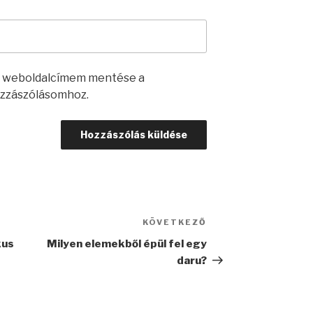
s weboldalcímem mentése a
zzászólásomhoz.
KÖVETKEZŐ
Következő
bejegyzés
kus
Milyen elemekből épül fel egy
daru?