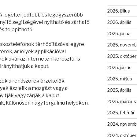
2026. július
A legelterjedtebb és legegyszerűbb
ányító segítségével nyitható és zárható
2026. április
s telepíthető.
2026. január
okostelefonok térhódításával egyre
2025. novemb
erek, amelyek applikációval
2025. október
ek akár az interneten keresztül is
rányíthatjuk a kaput.
2025. június
2025. május
zek a rendszerek érzékelők
ek észlelik a mozgást vagy a
2025. április
yitják vagy zárják a kaput.
2025. március
k, különösen nagy forgalmú helyeken.
2025. február
2024. novemb
i
2024. október