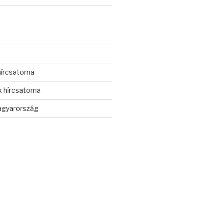
s
írcsatorna
 hírcsatorna
gyarország