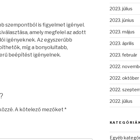
2023. július
2023. június
b szempontból is figyelmet igényel.
2023. május
iválasztása, amely megfelel az adott
álói igényeknek. Az egyszerűbb
2023. április
thetők, míg a bonyolultabb,
erű beépítést igényelnek.
2023. február
2022. novemb
2022. október
2022. szepte
?
2022. július
közzé.
A kötelező mezőket
*
KATEGÓRIÁ
Egyéb kategór