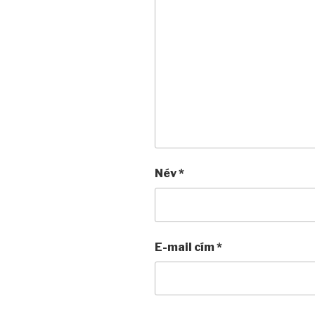
Név
*
E-mail cím
*