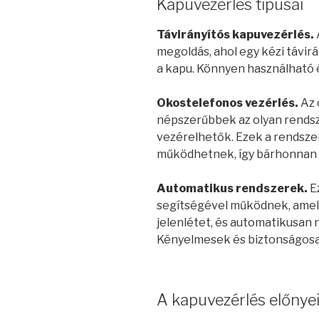
Kapuvezérlés típusai
Távirányítós kapuvezérlés.
megoldás, ahol egy kézi távir
a kapu. Könnyen használható é
Okostelefonos vezérlés.
Az 
népszerűbbek az olyan rendsz
vezérelhetők. Ezek a rendszer
működhetnek, így bárhonnan i
Automatikus rendszerek.
E
segítségével működnek, amely
jelenlétet, és automatikusan n
Kényelmesek és biztonságosa
A kapuvezérlés előnye