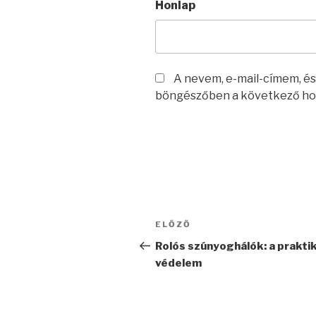
Honlap
A nevem, e-mail-címem, é
böngészőben a következő ho
Bejegyzés
Korábbi
ELŐZŐ
navigáció
bejegyzés
Rolós szúnyoghálók: a prakti
védelem