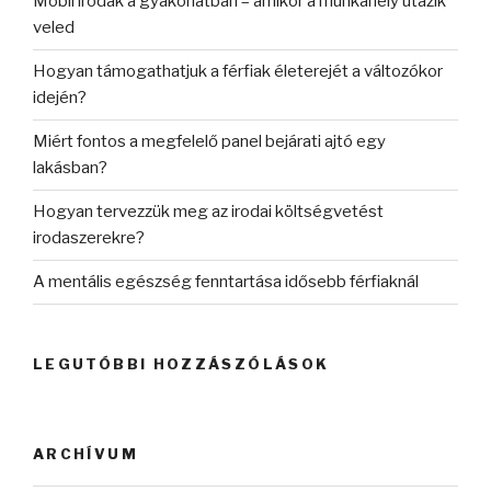
Mobil irodák a gyakorlatban – amikor a munkahely utazik
veled
Hogyan támogathatjuk a férfiak életerejét a változókor
idején?
Miért fontos a megfelelő panel bejárati ajtó egy
lakásban?
Hogyan tervezzük meg az irodai költségvetést
irodaszerekre?
A mentális egészség fenntartása idősebb férfiaknál
LEGUTÓBBI HOZZÁSZÓLÁSOK
ARCHÍVUM