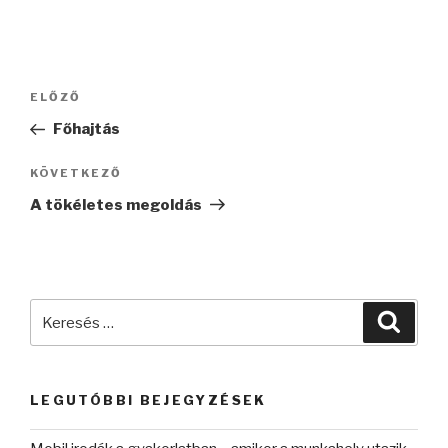
Bejegyzés
Korábbi
ELŐZŐ
navigáció
bejegyzés
Főhajtás
Következő
KÖVETKEZŐ
bejegyzés
A tökéletes megoldás
Keresés
Keres
a
következő
kifejezésre:
LEGUTÓBBI BEJEGYZÉSEK