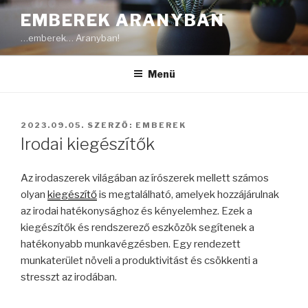
Tartalomhoz
EMBEREK ARANYBAN
…emberek… Aranyban!
Menü
BEKÜLDVE:
2023.09.05.
SZERZŐ:
EMBEREK
Irodai kiegészítők
Az irodaszerek világában az írószerek mellett számos
olyan
kiegészítő
is megtalálható, amelyek hozzájárulnak
az irodai hatékonysághoz és kényelemhez. Ezek a
kiegészítők és rendszerező eszközök segítenek a
hatékonyabb munkavégzésben. Egy rendezett
munkaterület növeli a produktivitást és csökkenti a
stresszt az irodában.