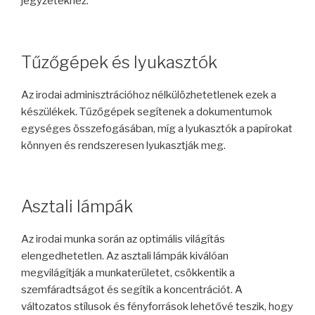
jegyzetekhez.
Tűzőgépek és lyukasztók
Az irodai adminisztrációhoz nélkülözhetetlenek ezek a
készülékek. Tűzőgépek segítenek a dokumentumok
egységes összefogásában, míg a lyukasztók a papírokat
könnyen és rendszeresen lyukasztják meg.
Asztali lámpák
Az irodai munka során az optimális világítás
elengedhetetlen. Az asztali lámpák kiválóan
megvilágítják a munkaterületet, csökkentik a
szemfáradtságot és segítik a koncentrációt. A
változatos stílusok és fényforrások lehetővé teszik, hogy