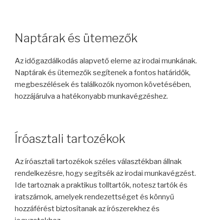
Naptárak és ütemezők
Az időgazdálkodás alapvető eleme az irodai munkának.
Naptárak és ütemezők segítenek a fontos határidők,
megbeszélések és találkozók nyomon követésében,
hozzájárulva a hatékonyabb munkavégzéshez.
Íróasztali tartozékok
Az íróasztali tartozékok széles választékban állnak
rendelkezésre, hogy segítsék az irodai munkavégzést.
Ide tartoznak a praktikus tolltartók, notesz tartók és
iratszámok, amelyek rendezettséget és könnyű
hozzáférést biztosítanak az írószerekhez és