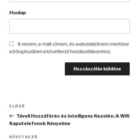
Honlap
A nevem, e-mail-címem, és weboldalcímem mentése
a böngészőben a következő hozzászólásomhoz.
Bejegyzés
Korábbi
ELŐZŐ
navigáció
bejegyzés
Távoli Hozzáférés és Intelligens Kezelés: A Wifi
Kaputelefonok Kényelme
Következő
KÖVETKEZŐ