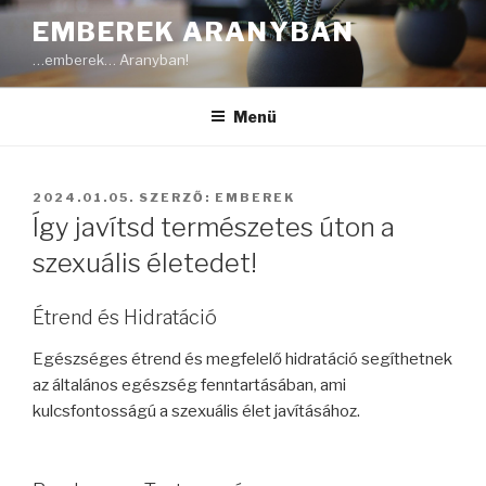
Tartalomhoz
EMBEREK ARANYBAN
…emberek… Aranyban!
Menü
BEKÜLDVE:
2024.01.05.
SZERZŐ:
EMBEREK
Így javítsd természetes úton a
szexuális életedet!
Étrend és Hidratáció
Egészséges étrend és megfelelő hidratáció segíthetnek
az általános egészség fenntartásában, ami
kulcsfontosságú a szexuális élet javításához.