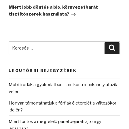
bejegyzés
Miért jobb döntés a bio, környezetbarát
tisztítószerek használata?
Keresés
Keres
a
következő
kifejezésre:
LEGUTÓBBI BEJEGYZÉSEK
Mobil irodák a gyakorlatban – amikor a munkahely utazik
veled
Hogyan támogathatjuk a férfiak életerejét a változókor
idején?
Miért fontos a megfelelő panel bejárati ajtó egy
lakásban?